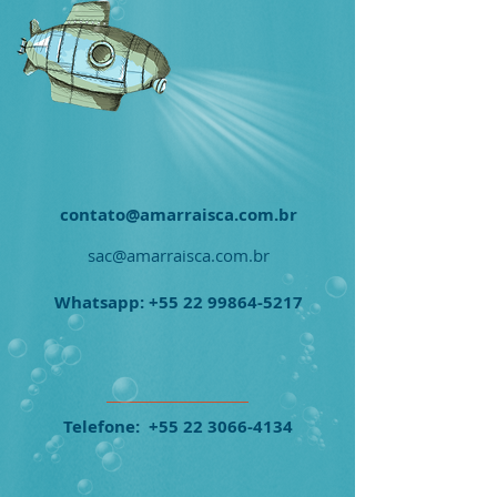
contato@amarraisca.com.br
sac@amarraisca.com.br
Whatsapp:
+55 22 99864-5217
Telefone:
+55 22 3066-4134