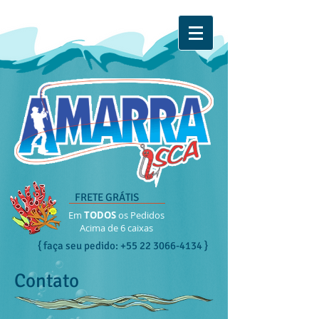
FRETE GRÁTIS
Em
TODOS
os Pedidos
Acima de 6 caixas
{ faça seu pedido:
+55 22 3066-4134
}
Contato